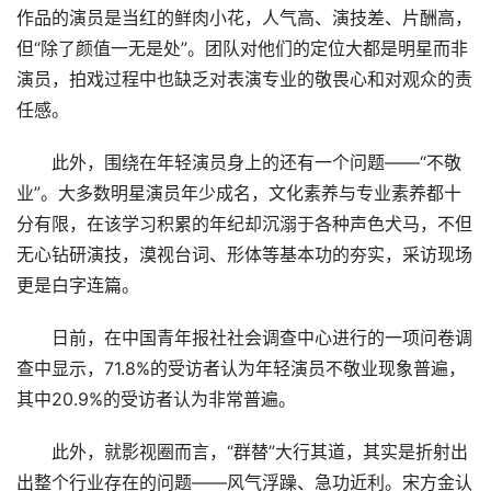
作品的演员是当红的鲜肉小花，人气高、演技差、片酬高，
但“除了颜值一无是处”。团队对他们的定位大都是明星而非
演员，拍戏过程中也缺乏对表演专业的敬畏心和对观众的责
任感。
此外，围绕在年轻演员身上的还有一个问题——“不敬
业”。大多数明星演员年少成名，文化素养与专业素养都十
分有限，在该学习积累的年纪却沉溺于各种声色犬马，不但
无心钻研演技，漠视台词、形体等基本功的夯实，采访现场
更是白字连篇。
日前，在中国青年报社社会调查中心进行的一项问卷调
查中显示，71.8%的受访者认为年轻演员不敬业现象普遍，
其中20.9%的受访者认为非常普遍。
此外，就影视圈而言，“群替”大行其道，其实是折射出
出整个行业存在的问题——风气浮躁、急功近利。宋方金认