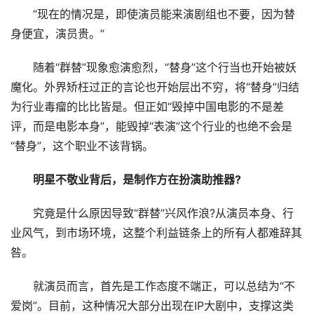
“现在的情况是，即使演员能来演剧组也不要，因为替
身便宜，演员贵。”
随着“群替”现象愈演愈烈，“替身”这个行当也开始被妖
魔化。外界矫枉过正的言论也开始层出不穷，将“替身”归结
为行业毒瘤的比比皆是。但正如“毁掉中国电影的不是差
评，而是电影本身”，能毁掉“表演”这个行业的也绝不会是
“替身”，这个职业不该背锅。
明星不敬业背后，是制作方在扮演助推器?
究竟是什么原因导致“群替”兴风作浪?从演员本身、行
业风气，到市场环境，这整个利益链条上的所有人都难辞其
咎。
就演员而言，首先是工作态度不端正，可以总结为“不
爱岗”。目前，这种情况大部分出现在IP大剧中，支撑这类