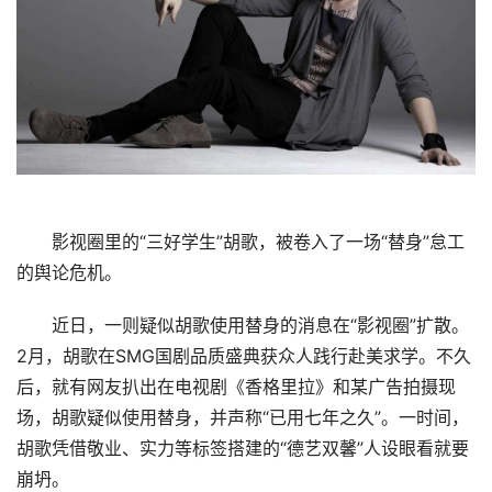
影视圈里的“三好学生”胡歌，被卷入了一场“替身”怠工
的舆论危机。
近日，一则疑似胡歌使用替身的消息在“影视圈”扩散。
2月，胡歌在SMG国剧品质盛典获众人践行赴美求学。不久
后，就有网友扒出在电视剧《香格里拉》和某广告拍摄现
场，胡歌疑似使用替身，并声称“已用七年之久”。一时间，
胡歌凭借敬业、实力等标签搭建的“德艺双馨”人设眼看就要
崩坍。