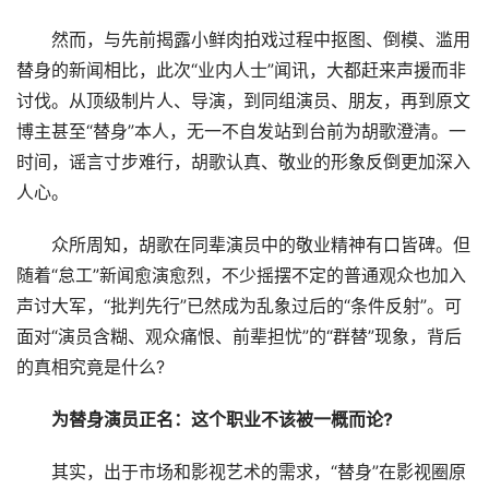
然而，与先前揭露小鲜肉拍戏过程中抠图、倒模、滥用
替身的新闻相比，此次“业内人士”闻讯，大都赶来声援而非
讨伐。从顶级制片人、导演，到同组演员、朋友，再到原文
博主甚至“替身”本人，无一不自发站到台前为胡歌澄清。一
时间，谣言寸步难行，胡歌认真、敬业的形象反倒更加深入
人心。
众所周知，胡歌在同辈演员中的敬业精神有口皆碑。但
随着“怠工”新闻愈演愈烈，不少摇摆不定的普通观众也加入
声讨大军，“批判先行”已然成为乱象过后的“条件反射”。可
面对“演员含糊、观众痛恨、前辈担忧”的“群替”现象，背后
的真相究竟是什么?
为替身演员正名：这个职业不该被一概而论?
其实，出于市场和影视艺术的需求，“替身”在影视圈原