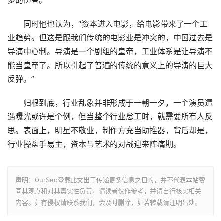
多的伤害。”
同时他也认为，“资本进入电影，给电影带来了一个工
业趋势。但这是跟我们传统的电影业是冲突的，中国过去是
导演中心制。导演是一个剧组的皇帝，工业体系是让导演不
能当皇帝了。所以引起了普遍的传统的意义上的导演的巨大
反弹。”
归根到底，行业乱象并非形成于一朝一夕，一个演员遭
遇曝光或许是个例，但当整个行业怠工时，就需要所有人反
思。表面上，明星不敬业，制作方充当助推器，背后却是，
行业操盘手易主，资本与艺术的对战迎来阵痛期。
声明：OurSeo登载此文出于传递更多信息之目的，并不代表本站赞
同其观点和对其真实性负责，请读者仅作参考，并请自行核实相关
内容。如有侵权请联系我们，会及时删除，如若转载请注明出处。