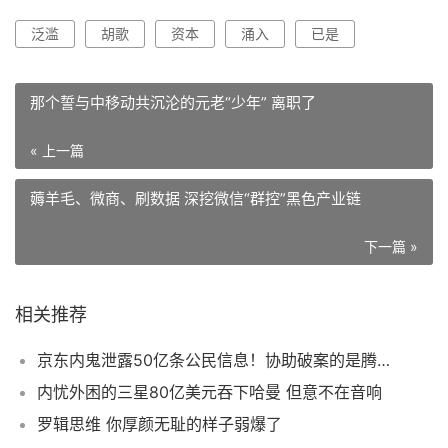
泛滥
胡歌
资本
涌入
已是
那个誓与中移动共沉沦的元老“少年” 离职了
« 上一篇
薅羊毛、微商、刷数据 深挖微信“群控”黑色产业链
下一篇 »
相关推荐
京东内鬼泄露50亿条公民信息！协助破案的是腾讯员工
内忧外困的三星80亿美元吞下哈曼 但意不在音响
罗辑思维 你厚颜无耻的样子弱爆了