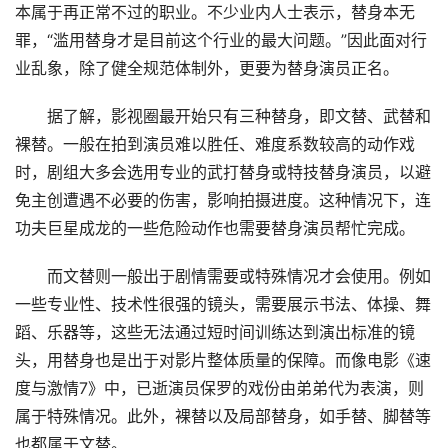
本属于再正常不过的职业。不少业内人士表示，替身本无
罪，“滥用替身才是目前这个行业的最大问题。”因此面对行
业乱象，除了健全规范体制外，更要为替身演员正名。
据了解，影视圈最开始只有三种替身，即文替、武替和
裸替。一般在拍到演员难以胜任、难度系数较高的动作戏
时，剧组大多会选用专业的武打替身或特技替身演员，以避
免主创遭遇不必要的伤害，影响拍摄进度。这种情况下，连
功夫巨星成龙的一些危险动作也需要替身演员帮忙完成。
而文替则一般出于剧情需要或特殊情况才会使用。例如
一些专业性、技术性很强的镜头，需要展示书法、体操、舞
蹈、乐器等，这些无法通过短时间训练达到演出标准的镜
头，用替身也是出于对影片整体质量的保障。而像电影《速
度与激情7》中，已逝演员保罗的戏份由弟弟代为表演，则
属于特殊情况。此外，裸替以及局部替身，如手替、脚替等
也都属于文替。