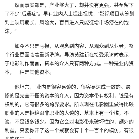
然而事实却是，产业够大了，却并没有更强，甚至留下
了不少“后遗症”。早有业内人士提出担忧，“影视项目从筹划
到上映周期长、风险大，盲目进入只能徒增市场潜在的泡
沫。”
如今不只是亏损，从观念到内容，从观众到从业者，整
个行业更面临着重新洗牌。导演黄建新在接受采访时表示，
于电影制作而言，资本的介入只有两种方式。一种是业内资
本，一种是其他资本。
他坦言，“业内是很容易谈的，很容易达成一致的。最
惨的是完全不懂的资本的介入，因为资本带有权利，钱是有
权利的，它有很多的跨界要求。所以现在电影圈里做得比较
职业的人是拒绝跟非职业的人谈的，基本上有一个槛，不
谈，不是钱多钱少。因为它会对电影带来破坏性的，额外的
利益，只要你开了这一个戒就会有十个一百个的模仿，有很