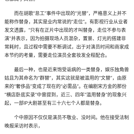
而在胡歌“怠工”事件中出现的“光替”，严格意义上并不
能称作替身，其实是业内常说的“走位”。有影视行业从业者
发文透露，“只有在正片中出现的才叫替身，走位不参与表
演”并表示，因为拍摄现场人员混杂，置景、灯光的搭建非
常耗时，且过程中需要不断调试，出于对演员时间和商家成
本节约的考量，需要走位演员全套妆发全程配合。
最后一种，也是近来饱受诟病的一类替身，娱乐独角兽
姑且为其命名为“群替”，其实这就是被滥用的“文替”，由原
来的“奢侈品”变成了现在的“必需品”。在编剧宋方金的那份
“横店卧底实录”中曾提到，近三、四年“滥用替身”的现象兴
起，一部IP大剧甚至有三十六七个人都是替身。
个中原因不仅仅是演员不敬业、没时间。他在接受法制
晚报采访时表示，