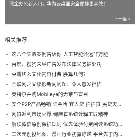
政企办公新入口，华为云桌面安全便捷更高效！
下一篇 »
相关推荐
这八个失败案例告诉你 人工智能还远非万能
百度、搜狗未尽广告发布法律义务被处罚
豆瓣切入文化内容付费 胜算几何？
互联网之父谈假新闻问题：令人愈发担忧
英特尔并购Mobileye的无奈与盲目
安全P2P产品畅销 陆金所 宜人贷 拍拍贷 民贷天下 PPmoney 红岭创投 分期乐领先
网贷返利市场火爆 绿麻雀系统诠释工匠精神
解读微信原创保护规则 优先体验付费阅读系统功能
二次元创投地图：漫画行业初露峥嵘 平台先于内容