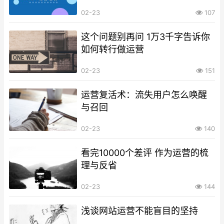
02-23
107
这个问题别再问 1万3千字告诉你
如何转行做运营
02-23
151
运营复活术：流失用户怎么唤醒
与召回
02-23
140
看完10000个差评 作为运营的梳
理与反省
02-23
144
浅谈网站运营不能盲目的坚持