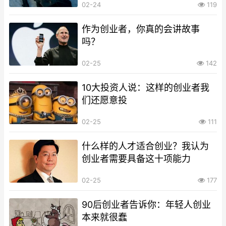
02-24
119
作为创业者，你真的会讲故事
吗？
02-25
142
10大投资人说：这样的创业者我
们还愿意投
02-25
111
什么样的人才适合创业？我认为
创业者需要具备这十项能力
02-25
177
90后创业者告诉你：年轻人创业
本来就很蠢