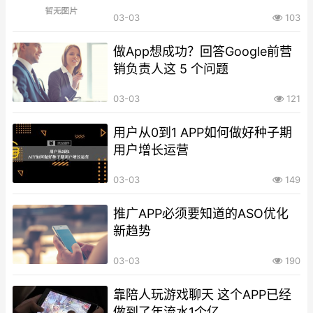
03-03
103
做App想成功？回答Google前营
销负责人这 5 个问题
03-03
121
用户从0到1 APP如何做好种子期
用户增长运营
03-03
149
推广APP必须要知道的ASO优化
新趋势
03-03
190
靠陪人玩游戏聊天 这个APP已经
做到了年流水1个亿