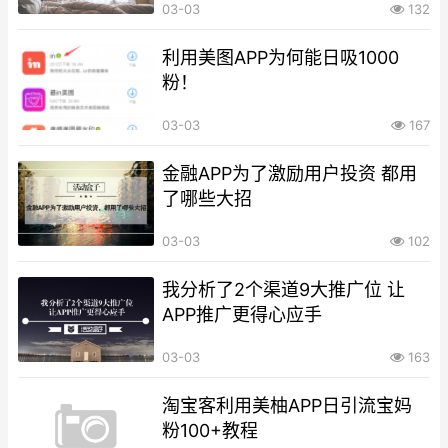
03-03
132
利用美图APP为何能日吸1000
粉！
03-03
167
金融APP为了激励用户投资 都用
了哪些大招
03-03
102
我分析了2个渠道9大推广位 让
APP推广更得心应手
03-03
163
淘宝客利用美柚APP日引流宝妈
粉100+教程