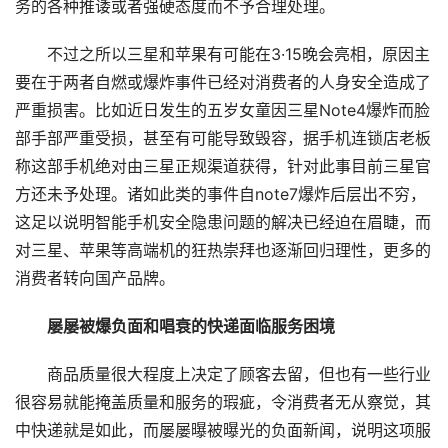
务的各种推诿或者强硬态度而不予合理处理。
不过之所以三星和苹果有可能在3·15晚会亮相，原因主
要在于两者自燃或爆炸事件已经对消费者的人身安全造成了
严重损害。比如近日发生的五岁女童因三星Note4爆炸而脸
部手部严重受损，甚至有可能导致毁容，据手机连锁店老板
称这部手机绝对由三星正规渠道获得，针对此事目前三星官
方还未予处理。诸如此类的事件自note7爆炸后层出不穷，
这足以说明智能手机安全隐患问题的解决已经迫在眉睫，而
对三星、苹果等高端机的狂热崇拜也逐渐回归理性，更多的
消费者转向国产品牌。
屡屡被爆负面和唱衰的快递面临服务困境
商品质量很大程度上决定了顾客去留，但也有一些行业
很容易就能掩盖质量和服务的瑕疵，令消费者无从察觉，其
中快递就是如此，而屡屡曝被曝光的负面新闻，说明这项服