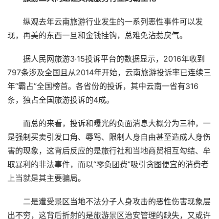
纵观去年云南旅游行业发生的一系列恶性事件可以发
现，再美的东西一旦和金钱挂钩，总难免沾惹戾气。
据人民网旅游3·15投诉平台的数据显示，2016年收到
797条涉及全国且从2014年开始，云南旅游投诉率已连续三
年“霸占”全国榜首。各省份的投诉，其中云南一省有316
条，独占全国旅游投诉的4成。
而总的来看，投诉和曝光的负面消息大概分为三种，一
是强制买卖引发口角、辱骂、限制人身自由甚至造成人身伤
害的现象，这背后反应的是旅行社和当地商贸相互勾结、牟
取暴利的非法事件，而以“零负团费”吸引贪图便宜的消费者
上当就是其主要骗局。
二是遭受景区当地不法分子人身攻击的恶性伤害现象层
出不穷，这背后折射的是旅游景区治安管理的缺失，又或许