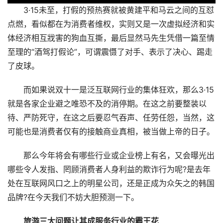
3·15未至，打假的预热赛就被黄建平和马云之间的互怼
点燃，看似都在为消费者维权，实则又是一次虚拟经济和实
体经济相互戕害的狗血互撕，最后显然马先生凭借一篇至情
至理的“酒驾打假论”，可谓震慑了对手、表示了决心、踢走
了皮球。
而如果说双十一是泛互联网行业的集体狂欢，那么3·15
就是各家企业避之唯恐不及的消停期。在这之前要整装以
待、严防死守，在这之后要忍气吞声、任劳任怨，当然，这
可能也是消费者仅有的接触商业真相，被当做上帝的日子。
那么今年将会有哪些行业或企业榜上有名，又会曝光出
哪些令人发指、罔顾消费者人身利益的欺诈行为呢?是去年
处在互联网风口之上的明星公司，还是正成为众矢之的韩国
品牌?在今天我们不妨大胆预测一下。
旅游三大问题让其成服务行业的霸王花