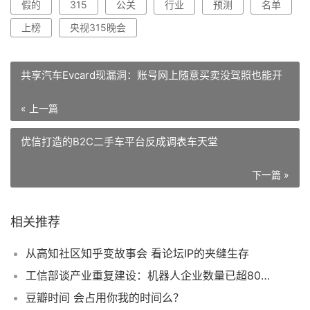
假的
315
公关
行业
预测
名单
上榜
央视315晚会
共享汽车Evcard现漏洞：账号网上随意买卖没驾照也能开
« 上一篇
优信打造的B2C二手车平台反成调表车天堂
下一篇 »
相关推荐
从高知社区知乎变故事会 看论坛IP的夹缝生存
工信部谈产业重复建设：机器人企业数量已超800个
豆瓣时间 会占用你我的时间么？