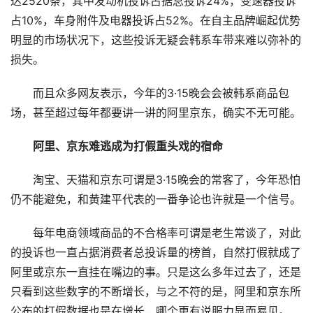
达2520条，其中发动机投诉占据总投诉24%，变速器投诉
占10%，车身附件及电器投诉占52%。在自主品牌崛起优势
明显的市场状况下，这些投诉无疑会韩系车带来难以弥补的
损失。
而且众多网友表示，今年的3·15晚会会被韩系商品包
场，甚至超过每年都要讲一讲的阿里京东，确实不无可能。
阿里、京东难逃成为打假重头戏的宿命
淘宝、天猫和京东可谓是3·15晚会的常客了，今年恐怕
仍不能避免，和黄建平代表的一番争论也许就是一个信号。
每年电商领域商品的不合格率可谓是老生常谈了，对此
的投诉也一直占据消费者总投诉量的榜首，自然打假就成了
阿里或京东一直挂在嘴边的事。只是这么多年过去了，还是
只看到这些数字的不断增长，与之不符的是，阿里和京东所
公布的打假数据也是在增长，哪个更有说服力显而易见。