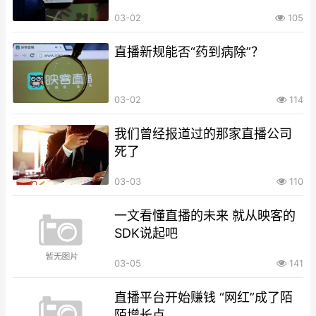
03-02
105
直播新规能否“药到病除”？
03-02
114
我们曾经报道过的那家直播公司
死了
03-03
110
一文看懂直播的未来 就从映客的
SDK说起吧
03-05
141
直播平台开始赚钱 “网红”成了陌
陌增长点