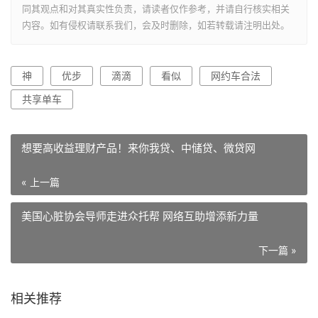
同其观点和对其真实性负责，请读者仅作参考，并请自行核实相关
内容。如有侵权请联系我们，会及时删除，如若转载请注明出处。
神
优步
滴滴
看似
网约车合法
共享单车
想要高收益理财产品！来你我贷、中储贷、微贷网
« 上一篇
美国心脏协会导师走进众托帮 网络互助增添新力量
下一篇 »
相关推荐