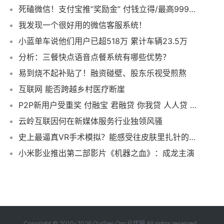
死磕微信！支付宝推“奖励金” 付钱立得/最高999元
我发现一个很好用的微信客服系统！
小蓝单车说他们用户已超518万 累计车辆23.5万
分析：三餐快点语音点餐系统有哪些优势？
易到烧不起补贴了！融资碰壁、股东乐视受煎熬
互联网 能否跨越乡村医疗断崖
P2P新用户受重奖 付融宝 君融贷 你我贷 人人贷 融金所 微贷网优惠多
云岭互联因何在新媒体服务行业独领风骚
史上最逼真VR手术模拟？能感受往皮肤里扎针的酸爽哦
小米影业推出第二部影片《机器之血》：成龙主演
Copyright © 2010-2026 OurSeo.Org 众优网 All rights reserved.