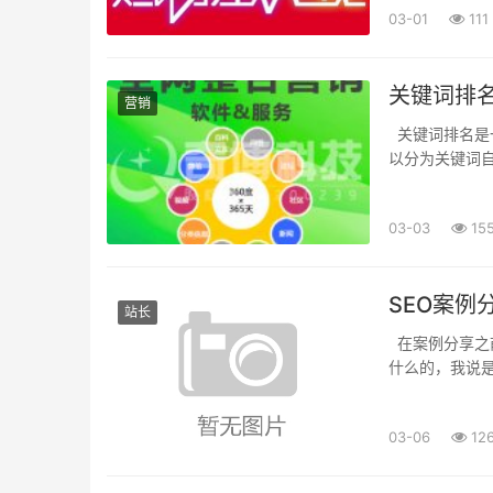
03-01
111
关键词排
营销
关键词排名是
以分为关键词
的搜索引擎收录
03-03
15
SEO案例
站长
在案例分享之
什么的，我说
吧?，我们先从
03-06
12