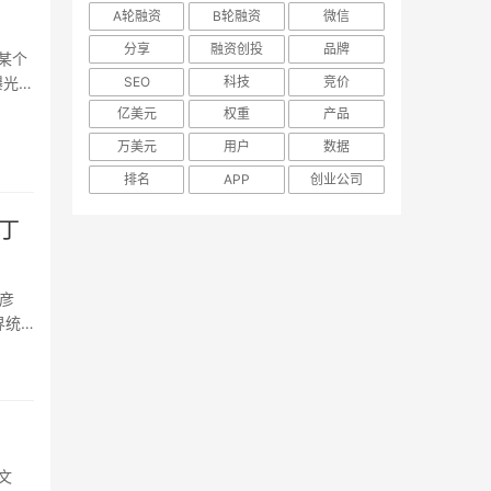
A轮融资
B轮融资
微信
分享
融资创投
品牌
某个
SEO
科技
竞价
曝光率
.
亿美元
权重
产品
万美元
用户
数据
排名
APP
创业公司
丁
彦
界统
文