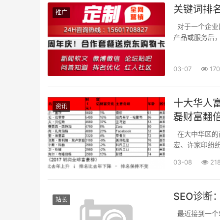
关键词排
推广
对于一个企业
产品或服务后
会大大增加，相
03-07
170
十大华人富
资讯
磊财富翻
在大中华区的
宏、许家印纷
计，2017年
03-08
21
《2017...
SEO诊
站长
最近接到一个