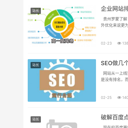
企业网站排
站长
贵州罗蒙了解
外优化来说更
好这些要素，那
02-23
13
SEO做
站长
网站从一上线
是没有排名，而
明，仅供参考。
02-25
14
破解百度点
站长
现在的百度更