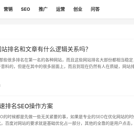
营销
SEO
推广
运营
创业
问答
网站排名和文章有什么逻辑关系吗？
那些很多排名在第一名的各种网站，而且这些网站排名大部份都相当稳定
乎意料的，但是在其中的很多层面上，而且到现在仍然有人在质疑，网站
那么网站排名和文章有关系吗? 这明显是显而已见的。 但是还有另类的相...
8
速排名SEO操作方案
O的时候都是先做一些无关紧要的事，如果是专业的SEO在优化网站的时
化，百度对网站的要求就是基础优化占一部分，其他的全靠的是用户点击
名就不好那就要从自身的小细节做起了，所以大家一定要把基础优化做好.