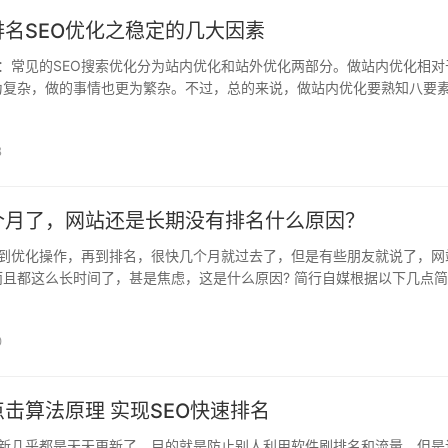
名SEO优化之稳定的几大因素
：常见的SEO搜索优化分为站内优化和站外优化两部分。做站内优化相对
为复杂，做的事情也更为繁杂。不过，总的来说，做站内优化要熟知八要
么你网站优化也就是水到渠成，事半功倍，效果显著。贵州高一度网络对.
8
几个月了，网站还是长期没有排名什么原因？
到优化操作，再到排名，很快几个月就过去了，但是有些朋友就说了，网
且都这么长时间了，甚是焦虑，这是什么原因? 简行自媒根据以下几点
 一.服务器的几个问题 1.服务器质量问题 如果服务器从一开始就不行...
0
击算法原理 实现SEO快速排名
新几乎都是天天更新了，目的就是防止别人利用软件刷排名和流量，但是