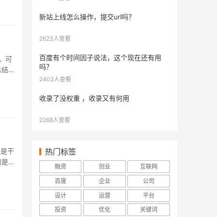
新站上线怎么操作，提交url吗？
2623人查看
百度有个时间因子说法，这个现在还有用
。可
吗？
总结出
2402人查看
.
收录了没权重 ，收录又有何用
2268人查看
你是干
热门标签
的是
融资
创业
互联网
..
百度
企业
公司
设计
运营
平台
投资
优化
关键词