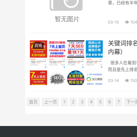
章，已经有半
到新浪博客，现
在...
03-10
104
关键词排
营销
内幕）
很多人在看到
而且是先上排
化外包公司是如
03-14
150
首页
上一页
1
2
3
4
5
6
7
下一