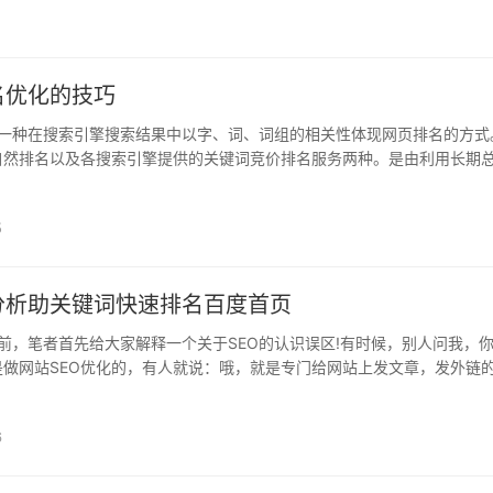
名优化的技巧
一种在搜索引擎搜索结果中以字、词、词组的相关性体现网页排名的方式
自然排名以及各搜索引擎提供的关键词竞价排名服务两种。是由利用长期
和排名规则，关键词自然排名一般是搜索引擎对所有相关网页抓取结果..
5
分析助关键词快速排名百度首页
前，笔者首先给大家解释一个关于SEO的认识误区!有时候，别人问我，
是做网站SEO优化的，有人就说：哦，就是专门给网站上发文章，发外链
这句话分析，当我说了自己的职业时，能说出这句话的相信也是对这方面有.
6