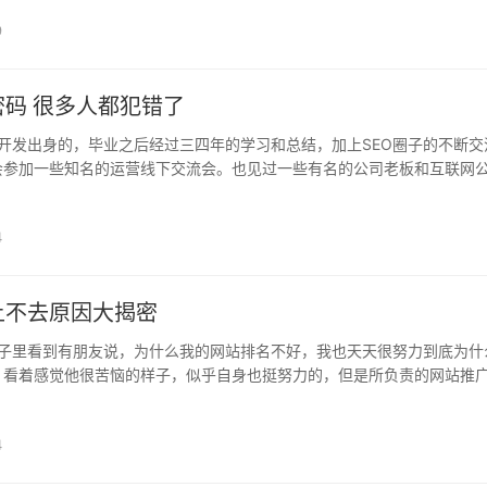
9
密码 很多人都犯错了
开发出身的，毕业之后经过三四年的学习和总结，加上SEO圈子的不断交
会参加一些知名的运营线下交流会。也见过一些有名的公司老板和互联网
在分享一些网站管理层上的东西，刚开始还听不懂之后明白了学多。 对..
4
上不去原因大揭密
子里看到有朋友说，为什么我的网站排名不好，我也天天很努力到底为什
，看着感觉他很苦恼的样子，似乎自身也挺努力的，但是所负责的网站推
到底是什么原因呢?甚至有的朋友，最后就放任自流不管理了，还有一些..
4