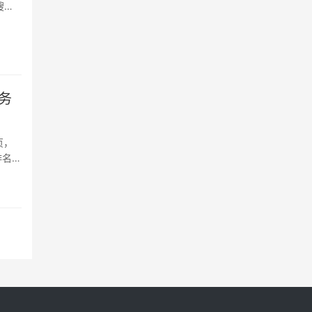
搜狐
现
务
页，
排名优
.