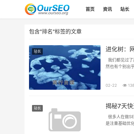
首页
资讯
站长
包含"排名"标签的文章
进化树：
站长
我们都见过了
然也有个别出
文章的关系? 
02-22
13
揭秘7天快
站长
很多人在做SE
是注重基础优
网站的刚开始排