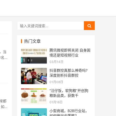
热门文章
腾讯微视即将关闭 自身困
，当
境还是短视频行业
排名和
03月14日
抖音群控真那么神奇吗?
深度剖析抖音群控
01月08日
“汪仔饭，软狗粮”开创狗
粮新品类，获数千
候都
01月16日
，如果
小型商城，B2B行业站，
..
如何做站内策略？