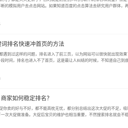
不断的模拟用户去点击网站。如果知道百度的点击算法去研究用户群体，
样岂不是更好。今天海瑶SEO就说下百度如何前20名的关键词和长尾词上.
5
键词排名快速冲首页的方法
都遇到过这样的问题，排名进入了前三页，以为网站可以很快就出现效果
一段时间，排名也进入不了首页，这是最让人纠结的时候，不知道自己到
SEO天下就和大家说说，前三页的关键词排名快速冲首页的方法： 第一..
8
，商家如何稳定排名？
促你卖的好与不好，都不能高枕无忧，都分别总结出这次大促的不足，吸
下一次大促做准备。大促后宝贝的维护也相当重要，不然搜索排名就会不
能长期稳定获取流量，今天我就来说说大促后宝贝如何维护。 一、宝贝..