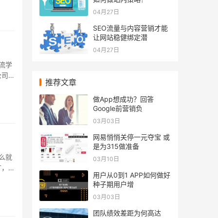
04月27日
SEO流量与内容营销才能
让网站稳健绑定潜
04月27日
流学
公司的
推荐文章
.
做App想成功？回答
Google前营销负
03月03日
网易悄悄关停一元夺宝 或
是为315做准备
么就
03月10日
广，结
用户从0到1 APP如何做好
.
种子期用户增
03月03日
团队绩效差距为何高达