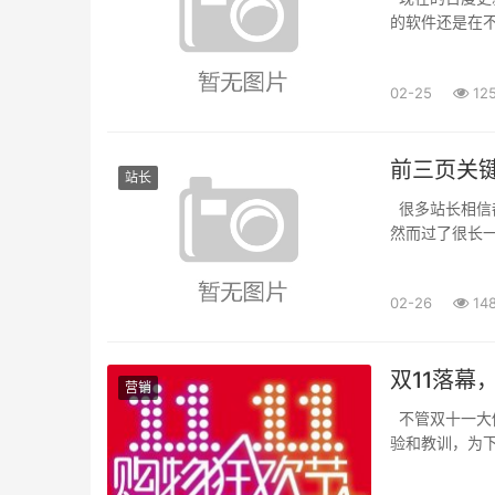
的软件还是在
户引导网站上那
02-25
12
前三页关
站长
很多站长相信
然而过了很长
的还不够，今天
02-26
14
双11落幕
营销
不管双十一大
验和教训，为
从而导致宝贝不