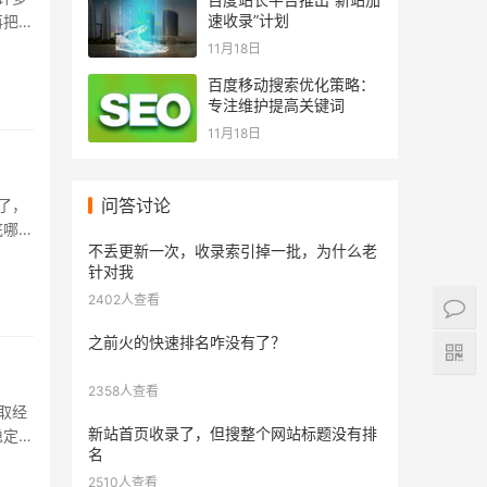
速收录”计划
再把用
..
11月18日
百度移动搜索优化策略：
专注维护提高关键词
11月18日
问答讨论
了，
底哪做
不丢更新一次，收录索引掉一批，为什么老
.
针对我
2402人查看
之前火的快速排名咋没有了？
2358人查看
取经
新站首页收录了，但搜整个网站标题没有排
稳定，
名
.
2510人查看