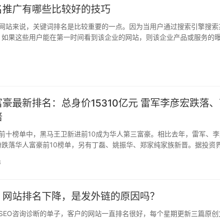
名推广有哪些比较好的技巧
网站来说，关键词排名是比较重要的一点。因为当用户通过搜索引擎搜索
，如果这些用户能在第一时间看到该企业的网站，则该企业产品或服务的
应的购买或交易可能性也会大大增加。 网站关键词排名主要是有竞价排..
豪最新排名：总身价15310亿元 雷军李彦宏跌落、
倍
前十榜单中，黑马王卫新进前10成为华人第三富豪。相比去年，雷军、李
纷跌落华人富豪前10榜单，另有丁磊、姚振华、郑家纯家族新晋。据投资
华人前10富豪榜总身价15310亿元。 投资界消息，今日胡润研究院发布了
8
断：网站排名下降，是发外链的原因吗？
SEO咨询诊断的单子，客户的网站一直排名很好，每个星期更新三篇原创