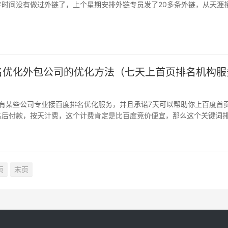
年时间没有做过外链了，上个星期安排外链专员发了20多条外链，从天涯
在排名下降了三页，有一个关键词10页之外。 客户很郁闷，咨询是不是
名优化外包公司的优化方法（七天上首页排名机构服
有某些公司专业接百度排名优化服务，并且承诺7天可以帮助你上百度首
名后付款，按天计费，这个计费肯定是比百度竞价便宜，那么这个关键词
做到七天可以上首页而且如此稳定的回答按天计费的呢? 这些干坚持排名..
页
末页