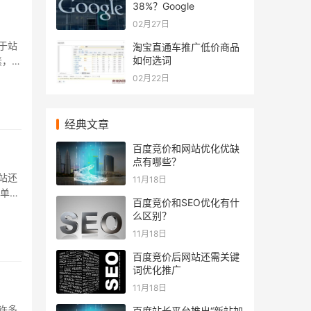
38%？Google
02月27日
于站
淘宝直通车推广低价商品
如何选词
素，做
..
02月22日
经典文章
百度竞价和网站优化优缺
点有哪些？
站还
11月18日
简单说
百度竞价和SEO优化有什
么区别？
11月18日
百度竞价后网站还需关键
词优化推广
11月18日
许多
百度站长平台推出“新站加