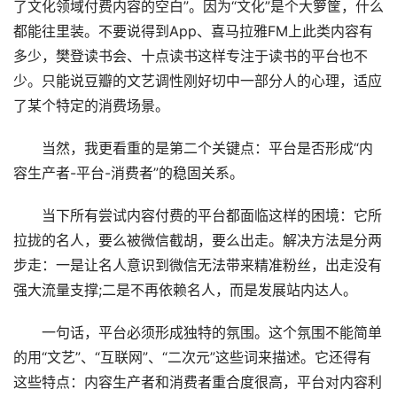
了文化领域付费内容的空白”。因为“文化”是个大箩筐，什么
都能往里装。不要说得到App、喜马拉雅FM上此类内容有
多少，樊登读书会、十点读书这样专注于读书的平台也不
少。只能说豆瓣的文艺调性刚好切中一部分人的心理，适应
了某个特定的消费场景。
当然，我更看重的是第二个关键点：平台是否形成“内
容生产者-平台-消费者”的稳固关系。
当下所有尝试内容付费的平台都面临这样的困境：它所
拉拢的名人，要么被微信截胡，要么出走。解决方法是分两
步走：一是让名人意识到微信无法带来精准粉丝，出走没有
强大流量支撑;二是不再依赖名人，而是发展站内达人。
一句话，平台必须形成独特的氛围。这个氛围不能简单
的用“文艺”、“互联网”、“二次元”这些词来描述。它还得有
这些特点：内容生产者和消费者重合度很高，平台对内容利