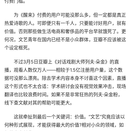
付费门槛。
为《醒来》付费的用户可能没那么多，但一定都是真正
热爱诗歌的人。可即便只有一千人，只要能讨好用户，就有
价值。否则那些做生活电商和奢侈品的平台早就饿死了。更
何况，文艺青年在国内已经不是小众群体，豆瓣不应该被这
个设定框死。
不过3月5日豆瓣上《对话戏剧大师列夫·朵金》的直
播，观看人数仅万人——相较于1.5亿注册用户量，这个数
据可没那么漂亮。除去学术内容本身不讨喜这个因素，直播
这个形式也不太合适：学术研讨会没有视觉效果冲击，现场
翻译也比较浪费时间。如果不是非常狂热的列夫·朵金粉，
线下查文献对其的帮助可能更大。
这就牵扯到最后一个关键词：价值。“文艺”究竟应该以
何种形式展现，才能获得最大的价值?相对小众的领域，如