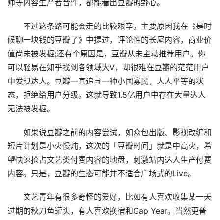
师等内容生产者合作，都能看出豆瓣的野心。
不过这条路可能会走的比较艰辛。主要原因我在《是时
候聊一块钱的豆瓣了》中提过，评论性的长尾内容，商业价
值尚未被发掘;还有个原因是，豆瓣从未主动推荐用户。你
可以轻易在知乎找到各领域大V，却很难在豆瓣的茫茫用户
中发现达人。豆瓣一直追寻一种小国寡民，人人平等的状
态，拒绝给用户分级。这就导致1.5亿用户中存在大量达人
无法被发掘。
如果说豆瓣之前的内容尝试，如众包出版、影视改编和
短片计划是小火慢炖，这次的「豆瓣时间」就是中高火，希
望快速抢占文艺类付费内容的地盘，刺激站内达人生产付费
内容。只是，豆瓣的生态可能并不适合广场式的Live。
文艺青年有很多奇怪的爱好，比如有人喜欢收集某一天
过期的秋刀鱼罐头，有人喜欢换宿和Gap Year。当然更普