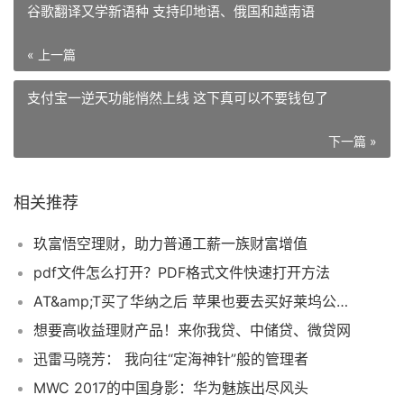
谷歌翻译又学新语种 支持印地语、俄国和越南语
« 上一篇
支付宝一逆天功能悄然上线 这下真可以不要钱包了
下一篇 »
相关推荐
玖富悟空理财，助力普通工薪一族财富增值
pdf文件怎么打开？PDF格式文件快速打开方法
AT&amp;T买了华纳之后 苹果也要去买好莱坞公司了？
想要高收益理财产品！来你我贷、中储贷、微贷网
迅雷马晓芳： 我向往“定海神针”般的管理者
MWC 2017的中国身影：华为魅族出尽风头