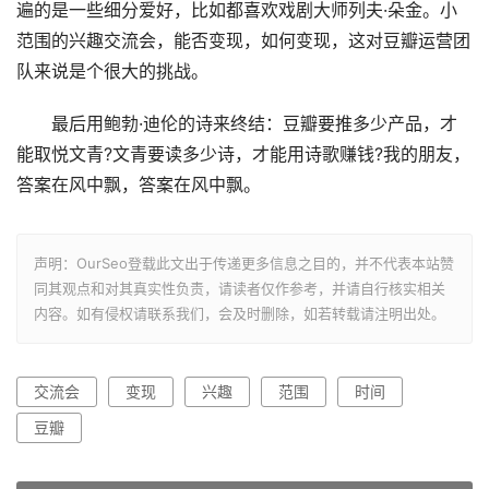
遍的是一些细分爱好，比如都喜欢戏剧大师列夫·朵金。小
范围的兴趣交流会，能否变现，如何变现，这对豆瓣运营团
队来说是个很大的挑战。
最后用鲍勃·迪伦的诗来终结：豆瓣要推多少产品，才
能取悦文青?文青要读多少诗，才能用诗歌赚钱?我的朋友，
答案在风中飘，答案在风中飘。
声明：OurSeo登载此文出于传递更多信息之目的，并不代表本站赞
同其观点和对其真实性负责，请读者仅作参考，并请自行核实相关
内容。如有侵权请联系我们，会及时删除，如若转载请注明出处。
交流会
变现
兴趣
范围
时间
豆瓣