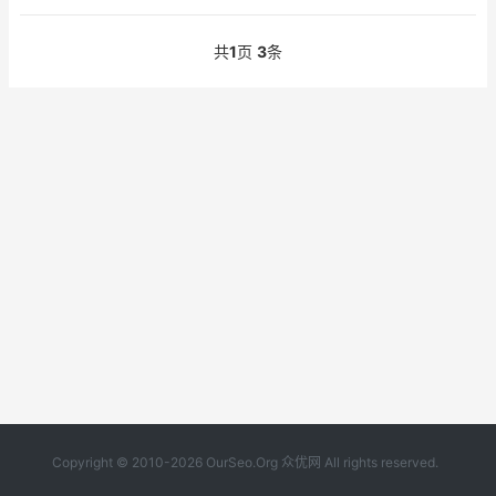
共
1
页
3
条
Copyright © 2010-2026 OurSeo.Org 众优网 All rights reserved.