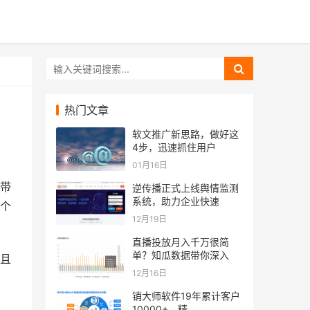
热门文章
软文推广新思路，做好这
4步，迅速抓住用户
01月16日
带
逆传播正式上线舆情监测
系统，助力企业快速
个
12月19日
直播投放月入千万很简
单？知瓜数据带你深入
且
12月16日
销大师软件19年累计客户
10000+，精