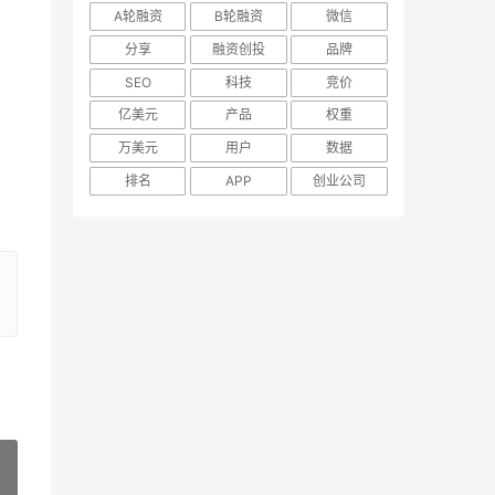
A轮融资
B轮融资
微信
分享
融资创投
品牌
SEO
科技
竞价
亿美元
产品
权重
万美元
用户
数据
排名
APP
创业公司