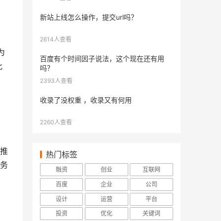
新站上线怎么操作，提交url吗？
2614人查看
为
百度有个时间因子说法，这个现在还有用
此
吗？
2393人查看
收录了没权重 ，收录又有何用
2260人查看
推
热门标签
务
融资
创业
互联网
百度
企业
公司
设计
运营
平台
投资
优化
关键词