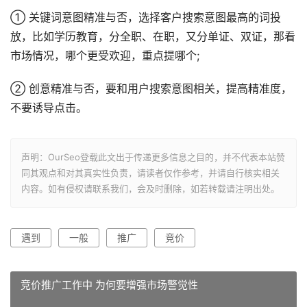
① 关键词意图精准与否，选择客户搜索意图最高的词投
放，比如学历教育，分全职、在职，又分单证、双证，那看
市场情况，哪个更受欢迎，重点提哪个;
② 创意精准与否，要和用户搜索意图相关，提高精准度，
不要诱导点击。
声明：OurSeo登载此文出于传递更多信息之目的，并不代表本站赞
同其观点和对其真实性负责，请读者仅作参考，并请自行核实相关
内容。如有侵权请联系我们，会及时删除，如若转载请注明出处。
遇到
一般
推广
竞价
竞价推广工作中 为何要增强市场警觉性