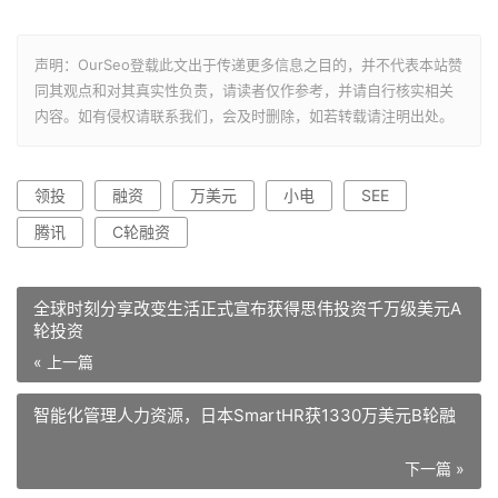
声明：OurSeo登载此文出于传递更多信息之目的，并不代表本站赞
同其观点和对其真实性负责，请读者仅作参考，并请自行核实相关
内容。如有侵权请联系我们，会及时删除，如若转载请注明出处。
领投
融资
万美元
小电
SEE
腾讯
C轮融资
全球时刻分享改变生活正式宣布获得思伟投资千万级美元A
轮投资
« 上一篇
智能化管理人力资源，日本SmartHR获1330万美元B轮融
下一篇 »