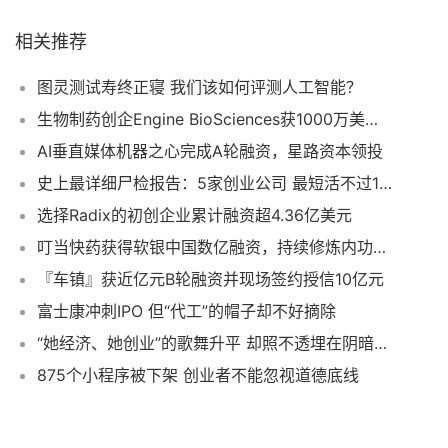
相关推荐
图灵测试寿终正寝 我们该如何评测人工智能？
生物制药创企Engine BioSciences获1000万美元种子轮融资
AI垂直媒体机器之心完成A轮融资，星路资本领投
史上最详细尸检报告：5家创业公司 最短活不过1岁
选择Radix的初创企业累计融资超4.36亿美元
叮当快药获得软银中国数亿融资，持续修炼内功加持新零售
『车镇』获近亿元B轮融资并现场签约授信10亿元
富士康冲刺IPO 但“代工”的帽子却不好摘除
“她经济、她创业”的歌舞升平 却照不透埋在阴暗角落里的“潜规则”
875个小程序被下架 创业者不能忽视道德底线