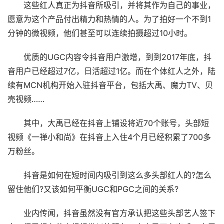
这些红人真正为抖音所吸引，并将其作为自己的事业，
愿意为这个产品付出精力和热情的人。为了拍好一个不到1
分钟的微视频，他们甚至可以连续拍摄超过10小时。
优质的UGC内容令抖音用户激增，到到2017年底，抖
音用户已经超过7亿，日活超过1亿。而在个体红人之外，陆
续有MCN机构开始入驻抖音平台，包括大禹、魔力TV、贝
壳视频……
其中，大禹已经在抖音上铺设将近70个账号，头部短
视频《一禅小和尚》在抖音上入住4个月已经积累了700多
万粉丝。
抖音是如何在短时间内吸引到这么多头部红人的?怎么
留住他们?又该如何平衡UGC和PGC之间的关系?
业内传闻，抖音虽然没有官方承认把这些头部艺人签下