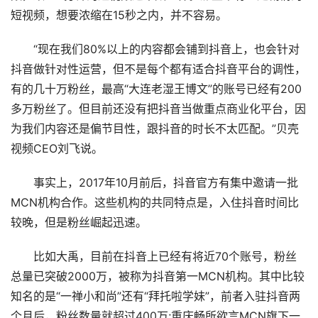
短视频，想要浓缩在15秒之内，并不容易。
“现在我们80%以上的内容都会铺到抖音上，也会针对
抖音做针对性运营，但不是每个都有适合抖音平台的调性，
有的几十万粉丝，最高“大连老湿王博文”的账号已经有200
多万粉丝了。但目前还没有把抖音当做重点商业化平台，因
为我们内容还是偏节目性，跟抖音的时长不太匹配。”贝壳
视频CEO刘飞说。
事实上，2017年10月前后，抖音官方有集中邀请一批
MCN机构合作。这些机构的共同特点是，入住抖音时间比
较晚，但是粉丝崛起迅速。
比如大禹，目前在抖音上已经有将近70个账号，粉丝
总量已突破2000万，被称为抖音第一MCN机构。其中比较
知名的是“一禅小和尚”还有“拜托啦学妹”，前者入驻抖音两
个月后，粉丝数量就超过400万;重庆畅所欲言MCN旗下一