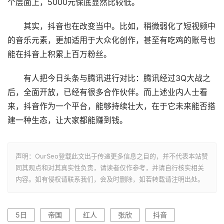
个层面上，5000元保底显然比较低。
其实，抖音也在改变当中。比如，稍微弱化了短视频中
的音乐元素，更加适用于大众化创作，甚至有吃鸡的账号也
能在抖音上积累上百万粉丝。
有人把今日头条与腾讯进行对比：腾讯经过3Q大战之
后，全面开放，已经有很多合作伙伴。而上述业内人士看
来，抖音作为一个平台，能够持续壮大，在于它未来能否搭
建一种生态，让大家都能赚到钱。
声明：OurSeo登载此文出于传递更多信息之目的，并不代表本站赞
同其观点和对其真实性负责，请读者仅作参考，并请自行核实相关
内容。如有侵权请联系我们，会及时删除，如若转载请注明出处。
5日
帝国
红人
张欣
抖音