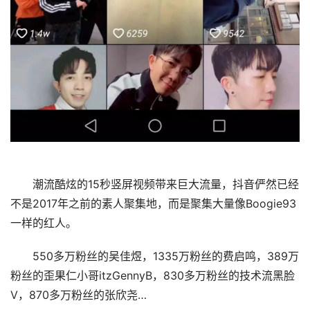
潮流酷炫的15秒竖屏视频带来巨大流量，抖音俨然已经
不是2017年之前的素人聚集地，而是聚集大量像Boogie93
一样的红人。
550多万粉丝的吴佳煜，1335万粉丝的费启鸣，389万
粉丝的歪果仁小哥itzGennyB，830多万粉丝的技术流黑脸
V，870多万粉丝的张欣尧…