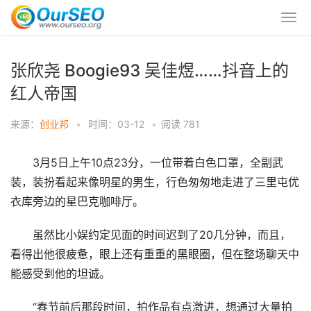
张欣尧 Boogie93 吴佳煜……抖音上的
红人帝国
来源：
创业邦
•
时间：03-12
•
阅读
781
3月5日上午10点23分，一位带着白色口罩，全副武
装，装扮看起来像明星的男生，行色匆匆地走进了三里屯优
衣库旁边的星巴克咖啡厅。
虽然比小娱约定见面的时间迟到了20几分钟，而且，
看得出他很疲惫，眼上还有重重的黑眼圈，但在整场聊天中
能感受到他的坦诚。
“春节前后那段时间，拍作品有点激进，想通过大量拍