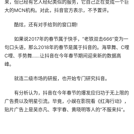
来，但已经有艺人经纪类似的服务，它自己正在变成一个巨
大的MCN机构。对此，抖音官方表示，不予置评。
酷炫，还有对手给到的窗口期!
如果说2017年的春节属于快手，“老铁双击666”变为一
句口头语，那么2018年的春节是属于抖音的。海草舞、C哩
C哩、手势舞……让抖音在今年春节期间迎来新的数据高
峰。
就连二级市场的研报，也开始专门研究抖音。
有分析认为，抖音在今年春节的爆发应归功于无上限的
广告费以及明星引流。毕竟，小娱在影院看《红海行动》，
贴片广告上是吴亦凡、李宇春、黄晓明等人的“不服来抖”。