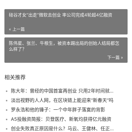
硅谷才女“出走”微软去创业 率公司完成4轮超4亿融资
« 上一篇
陈伟星、张兰、牛根生，被资本踢出局的创始人结局都怎
么样了？
下一篇 »
相关推荐
陈大年：曾经的中国首富再创业 只用2年时间就把产品用户量做到了9亿
淡出视野的人人网，在区块链上能迎来“新春天”吗
罗永浩和他的锤子：一个中年胖子落寞的背影
A5投融资简报：贝登医疗、新氧均获得亿元融资
创业失败真正原因是什么？马云、王健林、任正非：钱太多！