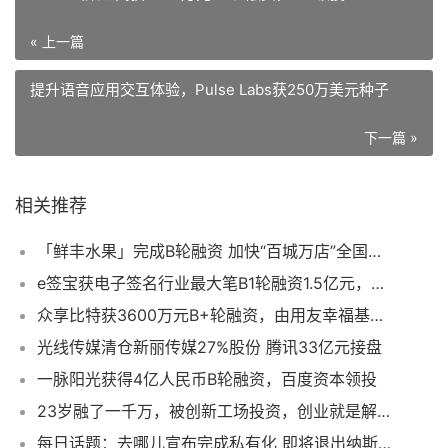
« 上一篇
提升语音应用交互体验，Pulse Labs获250万美元种子
下一篇 »
相关推荐
「鲜丰水果」完成B轮融资 加快“百城万店”全国布局
e签宝获电子签名行业最大笔B1轮融资1.5亿元，前海梧桐领投
众享比特获3600万元B+轮融资，由用友幸福基金领投
光线传媒清仓新丽传媒27%股份 腾讯33亿元接盘
一脉阳光获得4亿人民币B轮融资，百度资本领投
23岁融了一千万，被创新工场投资，创业就是解决问题
每日话题：去哪儿宣布完成私有化 即将退出纳斯达克