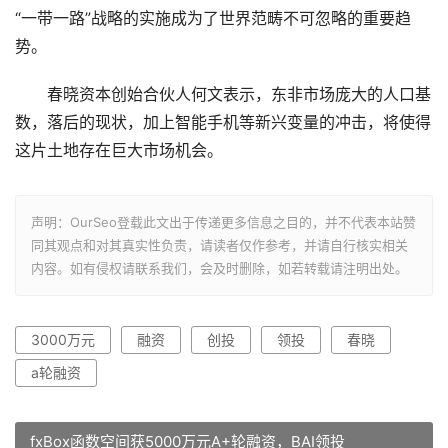
“一带一路”战略的实施成为了世界范畴不可忽略的重要趋
势。
春晓资本创始合伙人何文表示，东非市场庞大的人口基
数，落后的现状，加上智能手机等新兴变量的冲击，将使得
这片土地存在巨大市场机会。
声明：OurSeo登载此文出于传递更多信息之目的，并不代表本站赞
同其观点和对其真实性负责，请读者仅作参考，并请自行核实相关
内容。如有侵权请联系我们，会及时删除，如若转载请注明出处。
3000万元
融资
创投
领投
春晓
a轮融资
fxBox函数空间获5000万元A+轮融资，BAI领投