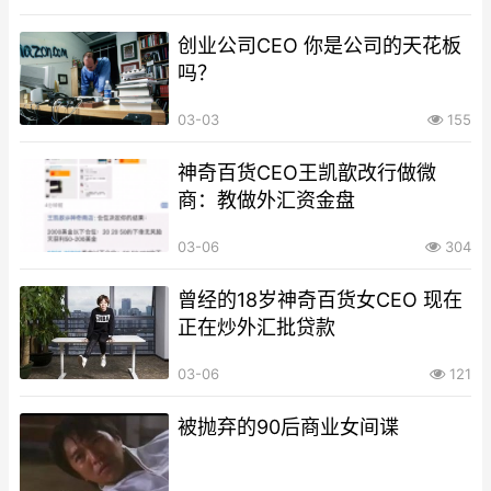
创业公司CEO 你是公司的天花板
吗？
03-03
155
神奇百货CEO王凯歆改行做微
商：教做外汇资金盘
03-06
304
曾经的18岁神奇百货女CEO 现在
正在炒外汇批贷款
03-06
121
被抛弃的90后商业女间谍