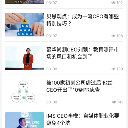
03-07
102
贝恩观点：成为一流CEO有哪些
特别技巧 ？
03-07
108
慕华尚测CEO刘颖：教育测评市
场的风口和机会到了
03-08
139
被100家初创公司虐过后 他给
CEO开出了10条PR忠告
03-08
141
IMS CEO李檬：自媒体职业化要
避免4个坑