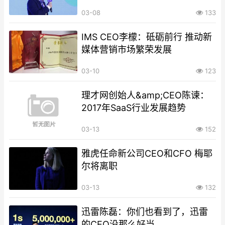
03-08
133
IMS CEO李檬：砥砺前行 推动新
媒体营销市场繁荣发展
03-10
123
理才网创始人&amp;CEO陈谏：
2017年SaaS行业发展趋势
03-13
152
雅虎任命新公司CEO和CFO 梅耶
尔将离职
03-13
132
迅雷陈磊：你们也看到了，迅雷
的CEO没那么好当