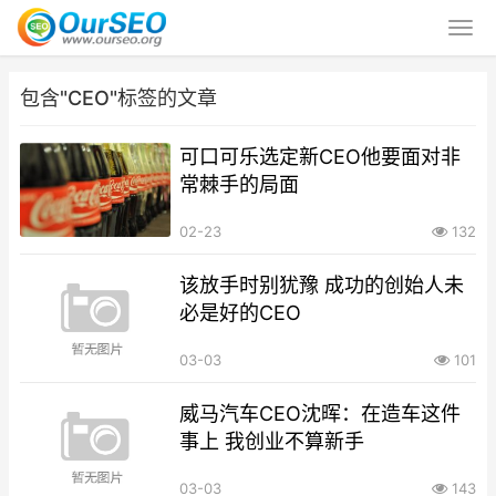
包含"CEO"标签的文章
可口可乐选定新CEO他要面对非
常棘手的局面
02-23
132
该放手时别犹豫 成功的创始人未
必是好的CEO
03-03
101
威马汽车CEO沈晖：在造车这件
事上 我创业不算新手
03-03
143