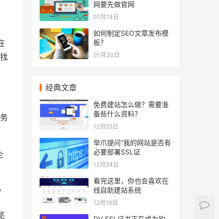
网要先做官网
01月14日
如何制定SEO文章发布模
板？
在
01月30日
找
经典文章
免费建站怎么做？需要准
备些什么资料？
务
12月25日
举爪提问“我的网站是否有
必要部署SSL证
企
12月24日
看完这里，你也会喜欢在
线自助建站系统
?
12月19日
览
DV SSL证书正在成为钓