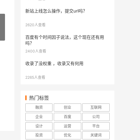
新站上线怎么操作，提交url吗？
2620人查看
»
百度有个时间因子说法，这个现在还有用
吗？
2400人查看
收录了没权重 ，收录又有何用
2265人查看
热门标签
融资
创业
互联网
企业
百度
公司
设计
运营
平台
投资
优化
关键词